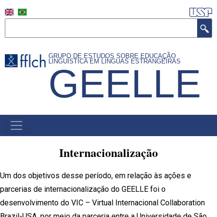
Pular
para
Buscar
o
conteúdo
GRUPO DE ESTUDOS SOBRE EDUCAÇÃO
principal
LINGUÍSTICA EM LÍNGUAS ESTRANGEIRAS
GEELLE
NAVEGAÇÃO
PRINCIPAL
Internacionalização
Um dos objetivos desse período, em relação às ações e
parcerias de internacionalização do GEELLE foi o
desenvolvimento do VIC – Virtual Internacional Collaboration
Brazil-USA, por meio da parceria entre a Universidade de São