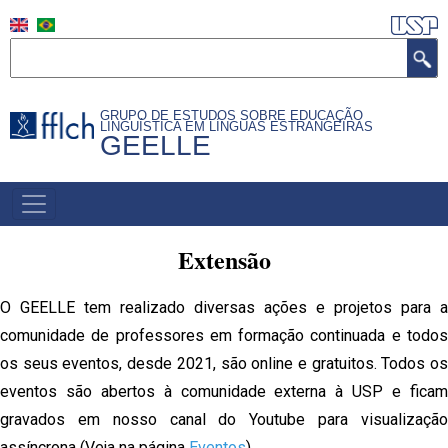
Pular
para
Buscar
o
conteúdo
GRUPO DE ESTUDOS SOBRE EDUCAÇÃO
principal
LINGUÍSTICA EM LÍNGUAS ESTRANGEIRAS
GEELLE
NAVEGAÇÃO
PRINCIPAL
Extensão
O GEELLE tem realizado diversas ações e projetos para a
comunidade de professores em formação continuada e todos
os seus eventos, desde 2021, são online e gratuitos. Todos os
eventos são abertos à comunidade externa à USP e ficam
gravados em nosso canal do Youtube para visualização
assíncrona (Veja na página
Eventos
).